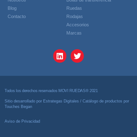
Blog
Ruedas
Contacto
Rodajas
Accesorios
Marcas
Todos los derechos reservados MOVI RUEDAS® 2021
Sitio desarrollado por
Estrategas Digitales
/ Catálogo de productos por
Touches Began
Aviso de Privacidad