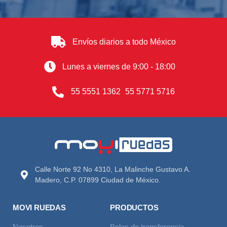
Envíos diarios a todo México
Lunes a viernes de 9:00 - 18:00
55 5551 1362
55 5771 5716
Calle Norte 92 No 4310, La Malinche Gustavo A.
Madero, C.P. 07899 Ciudad de México.
MOVI RUEDAS
PRODUCTOS
Nosotros
Bolas de transferencia