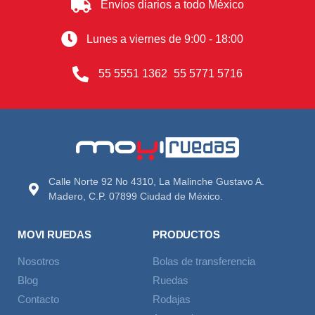
Envíos diarios a todo México
Lunes a viernes de 9:00 - 18:00
55 5551 1362
55 5771 5716
Calle Norte 92 No 4310, La Malinche Gustavo A.
Madero, C.P. 07899 Ciudad de México.
MOVI RUEDAS
PRODUCTOS
Nosotros
Bolas de transferencia
Blog
Ruedas
Contacto
Rodajas